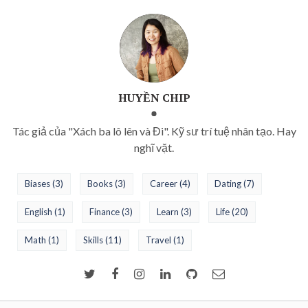
HUYỀN CHIP
Tác giả của "Xách ba lô lên và Đi". Kỹ sư trí tuệ nhân tạo. Hay
nghĩ vặt.
Biases
(3)
Books
(3)
Career
(4)
Dating
(7)
English
(1)
Finance
(3)
Learn
(3)
Life
(20)
Math
(1)
Skills
(11)
Travel
(1)