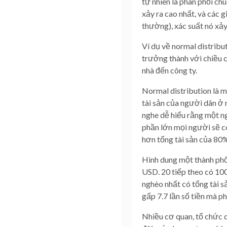
tự nhiên là phân phối chu
xảy ra cao nhất, và các g
thường), xác suất nó xảy
Ví dụ về normal distrib
trưởng thành với chiều c
nhà đến công ty.
Normal distribution là mộ
tài sản của người dân ở 
nghe dễ hiểu rằng một ng
phần lớn mọi người sẽ có
hơn tổng tài sản của 80
Hình dung một thành phố
USD. 20 tiếp theo có 10
nghèo nhất có tổng tài 
gấp 7.7 lần số tiền mà p
Nhiều cơ quan, tổ chức d