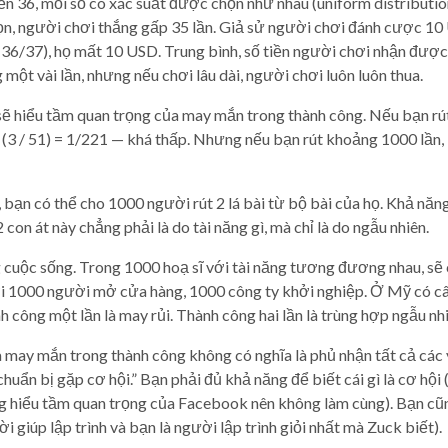
đến 36, mỗi số có xác suất được chọn như nhau (uniform distribut
n, người chơi thắng gấp 35 lần. Giả sử người chơi đánh cược 10
36/37), họ mất 10 USD. Trung bình, số tiền người chơi nhận được là
một vài lần, nhưng nếu chơi lâu dài, người chơi luôn luôn thua.
ẽ hiểu tầm quan trọng của may mắn trong thành công. Nếu bạn rút 2
* (3 / 51) = 1/221 — khá thấp. Nhưng nếu bạn rút khoảng 1000 lần
, bạn có thể cho 1000 người rút 2 lá bài từ bộ bài của họ. Khả năng
on át này chẳng phải là do tài năng gì, mà chỉ là do ngẫu nhiên.
uộc sống. Trong 1000 hoạ sĩ với tài năng tương đương nhau, sẽ có
 1000 người mở cửa hàng, 1000 công ty khởi nghiệp. Ở Mỹ có câu 
nh công một lần là may rủi. Thành công hai lần là trùng hợp ngẫu nhi
may mắn trong thành công không có nghĩa là phủ nhận tất cả các y
huẩn bị gặp cơ hội.” Bạn phải đủ khả năng để biết cái gì là cơ hộ
hiểu tầm quan trọng của Facebook nên không làm cùng). Bạn cũn
 giúp lập trình và bạn là người lập trình giỏi nhất mà Zuck biết).