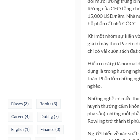
đôi mức lương trung bìn
lương của CEO tăng chón
15,000 USD/năm. Nhà nướ
bộ phận rất nhỏ CÔCC.
Khi một nhóm sự kiện với 
giá trị này theo Pareto d
chỉ có vài cuốn sách đạt
Hiểu rõ cái gì là normal 
dụng là trong hướng nghi
toàn. Phần lớn những ng
nghèo.
Những nghề có mức thu nh
Biases
(3)
Books
(3)
huynh thường cấm không 
phá sản), nhưng một phầ
Career
(4)
Dating
(7)
Rowling trở thành tỉ phú.
English
(1)
Finance
(3)
Người hiểu về xác suất s