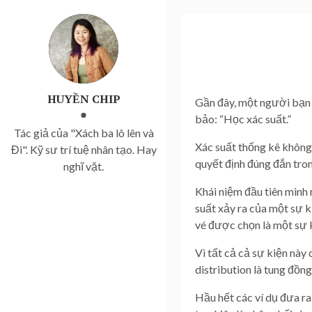
HUYỀN CHIP
Gần đây, một người bạn h
bảo: “Học xác suất.”
Tác giả của "Xách ba lô lên và
Xác suất thống kê không 
Đi". Kỹ sư trí tuệ nhân tạo. Hay
quyết định đúng đắn tro
nghĩ vặt.
Khái niệm đầu tiên mình 
suất xảy ra của một sự k
vé được chọn là một sự k
Vì tất cả cả sự kiện này 
distribution là tung đồng
Hầu hết các ví dụ đưa ra