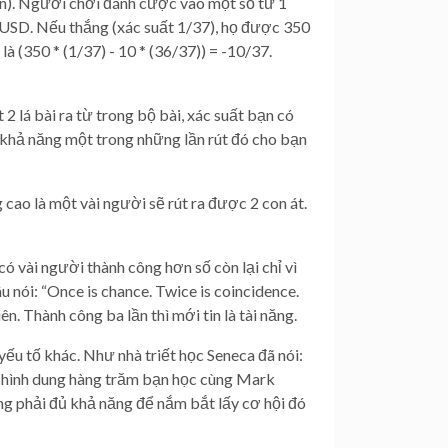
ion). Người chơi đánh cược vào một số từ 1
 USD. Nếu thắng (xác suất 1/37), họ được 350
 (350 * (1/37) - 10 * (36/37)) = -10/37.
 lá bài ra từ trong bộ bài, xác suất bạn có
, khả năng một trong những lần rút đó cho bạn
 cao là một vài người sẽ rút ra được 2 con át.
 vài người thành công hơn số còn lại chỉ vì
nói: “Once is chance. Twice is coincidence.
ên. Thành công ba lần thì mới tin là tài năng.
ếu tố khác. Như nhà triết học Seneca đã nói:
i (hình dung hàng trăm bạn học cùng Mark
g phải đủ khả năng để nắm bắt lấy cơ hội đó