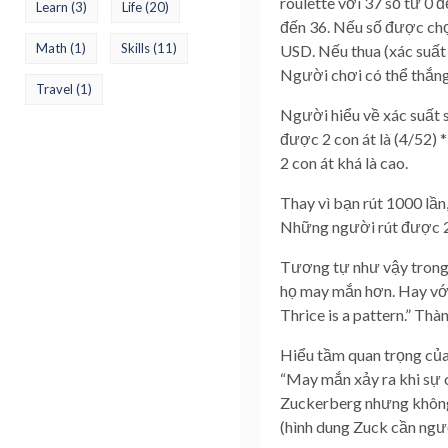
roulette với 37 số từ 0 
Learn
(3)
Life
(20)
đến 36. Nếu số được chọ
Math
(1)
Skills
(11)
USD. Nếu thua (xác suất 
Người chơi có thể thắng 
Travel
(1)
Người hiểu về xác suất s
được 2 con át là (4/52) 
2 con át khá là cao.
Thay vì bạn rút 1000 lần
Những người rút được 2 c
Tương tự như vậy trong c
họ may mắn hơn. Hay với
Thrice is a pattern.” Thà
Hiểu tầm quan trọng của 
“May mắn xảy ra khi sự c
Zuckerberg nhưng không 
(hình dung Zuck cần người