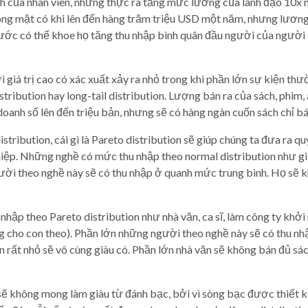
h của nhân viên, nhưng thực ra tăng mức lương của lãnh đạo 10x 
g mặt có khi lên đến hàng trăm triệu USD một năm, nhưng lương tố
c có thể khoe họ tăng thu nhập bình quân đầu người của người d
giá trị cao có xác xuất xảy ra nhỏ trong khi phần lớn sự kiện thườ
istribution hay long-tail distribution. Lượng bán ra của sách, phim
 doanh số lên đến triệu bản, nhưng sẽ có hàng ngàn cuốn sách chỉ b
distribution, cái gì là Pareto distribution sẽ giúp chúng ta đưa ra
ệp. Những nghề có mức thu nhập theo normal distribution như giáo 
ười theo nghề này sẽ có thu nhập ở quanh mức trung bình. Họ sẽ 
ập theo Pareto distribution như nhà văn, ca sĩ, làm công ty khởi n
cho con theo). Phần lớn những người theo nghề này sẽ có thu nhậ
n rất nhỏ sẽ vô cùng giàu có. Phần lớn nhà văn sẽ không bán đủ s
ẽ không mong làm giàu từ đánh bạc, bởi vì sòng bạc được thiết kế