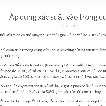
Áp dụng xác suất vào trong c
2020, SEP 01
ỏi nếu mình có thể quay ngược thời gian để có thể nói 3 từ với mì
chỉ quan trọng trong công việc (nó là nền tảng của ngành trí tuệ n
ng cuộc sống.
muốn nói đến là distribution (hàm phân phối xác suất). Distributio
iện nào đó. Ví dụ, xổ số với 100 vé được bán ra và mỗi vé đều có
iện, vậy là có 100 sự kiện có thể xảy ra. Nếu bạn có 1 vé, xác suấ
có xác suất xảy ra như nhau, xổ số được gọi là phân phối đều (unif
 xu (mỗi mặt có thể xảy ra là 50%), gieo xúc xắc, đẻ con trai hay con
 ở trên là do con người tạo ra, bởi uniform distribution trong tự n