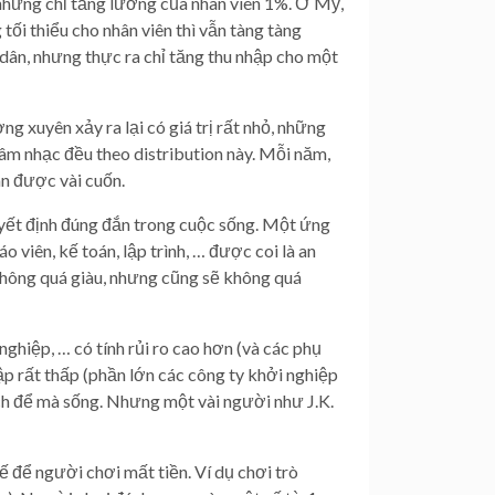
nhưng chỉ tăng lương của nhân viên 1%. Ở Mỹ,
i thiểu cho nhân viên thì vẫn tàng tàng
ân, nhưng thực ra chỉ tăng thu nhập cho một
ng xuyên xảy ra lại có giá trị rất nhỏ, những
, âm nhạc đều theo distribution này. Mỗi năm,
án được vài cuốn.
 quyết định đúng đắn trong cuộc sống. Một ứng
viên, kế toán, lập trình, … được coi là an
không quá giàu, nhưng cũng sẽ không quá
ghiệp, … có tính rủi ro cao hơn (và các phụ
p rất thấp (phần lớn các công ty khởi nghiệp
ách để mà sống. Nhưng một vài người như J.K.
 để người chơi mất tiền. Ví dụ chơi trò