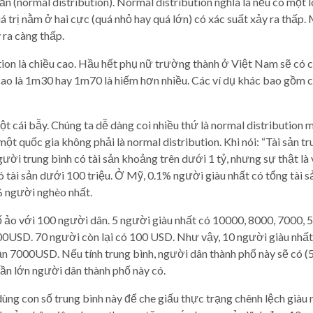
ẩn (normal distribution). Normal distribution nghĩa là nếu có một lo
iá trị nằm ở hai cực (quá nhỏ hay quá lớn) có xác suất xảy ra thấp
 ra càng thấp.
ution là chiều cao. Hầu hết phụ nữ trường thành ở Việt Nam sẽ có
ao là 1m30 hay 1m70 là hiếm hơn nhiều. Các ví dụ khác bao gồm cân
t cái bẫy. Chúng ta dễ dàng coi nhiều thứ là normal distribution mặ
một quốc gia không phải là normal distribution. Khi nói: “Tài sản t
ười trung bình có tài sản khoảng trên dưới 1 tỷ, nhưng sự thật là v
 tài sản dưới 100 triệu. Ở Mỹ, 0.1% người giàu nhất có tổng tài sả
% người nghèo nhất.
 ảo với 100 người dân. 5 người giàu nhất có 10000, 8000, 7000, 
00USD. 70 người còn lại có 100 USD. Như vậy, 10 người giàu nhất
sản 7000USD. Nếu tính trung bình, người dân thành phố này sẽ có
hần lớn người dân thành phố này có.
ùng con số trung bình này để che giấu thực trạng chênh lệch giàu