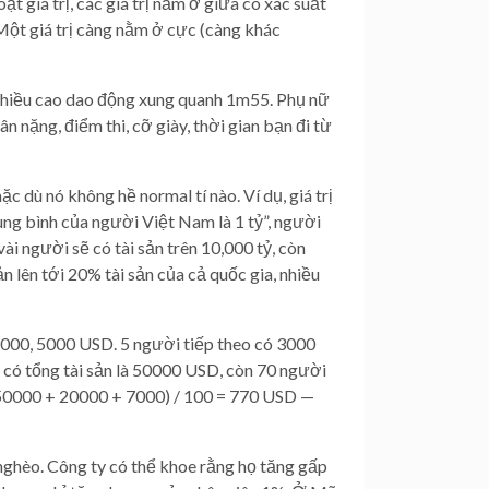
ạt giá trị, các giá trị nằm ở giữa có xác suất
. Một giá trị càng nằm ở cực (càng khác
 chiều cao dao động xung quanh 1m55. Phụ nữ
 nặng, điểm thi, cỡ giày, thời gian bạn đi từ
c dù nó không hề normal tí nào. Ví dụ, giá trị
rung bình của người Việt Nam là 1 tỷ”, người
ài người sẽ có tài sản trên 10,000 tỷ, còn
n lên tới 20% tài sản của cả quốc gia, nhiều
5000, 5000 USD. 5 người tiếp theo có 3000
 có tổng tài sản là 50000 USD, còn 70 người
 (50000 + 20000 + 7000) / 100 = 770 USD —
 nghèo. Công ty có thể khoe rằng họ tăng gấp