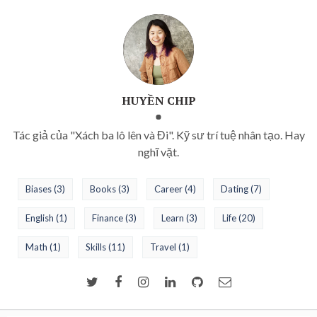
HUYỀN CHIP
Tác giả của "Xách ba lô lên và Đi". Kỹ sư trí tuệ nhân tạo. Hay
nghĩ vặt.
Biases
(3)
Books
(3)
Career
(4)
Dating
(7)
English
(1)
Finance
(3)
Learn
(3)
Life
(20)
Math
(1)
Skills
(11)
Travel
(1)