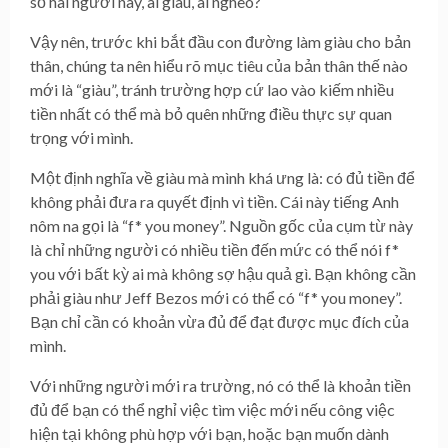
số hai người này, ai giàu, ai nghèo?
Vậy nên, trước khi bắt đầu con đường làm giàu cho bản
thân, chúng ta nên hiểu rõ mục tiêu của bản thân thế nào
mới là “giàu”, tránh trường hợp cứ lao vào kiếm nhiều
tiền nhất có thể mà bỏ quên những điều thực sự quan
trọng với mình.
Một định nghĩa về giàu mà mình khá ưng là: có đủ tiền để
không phải đưa ra quyết định vì tiền. Cái này tiếng Anh
nôm na gọi là “f* you money”. Nguồn gốc của cụm từ này
là chỉ những người có nhiều tiền đến mức có thể nói f*
you với bất kỳ ai mà không sợ hậu quả gì. Bạn không cần
phải giàu như Jeff Bezos mới có thể có “f* you money”.
Bạn chỉ cần có khoản vừa đủ để đạt được mục đích của
mình.
Với những người mới ra trường, nó có thể là khoản tiền
đủ để bạn có thể nghỉ việc tìm việc mới nếu công việc
hiện tại không phù hợp với bạn, hoặc bạn muốn dành