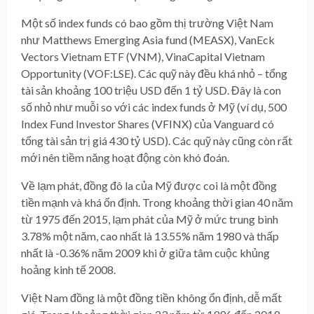
Một số index funds có bao gồm thị trường Việt Nam
như Matthews Emerging Asia fund (MEASX), VanEck
Vectors Vietnam ETF (VNM), VinaCapital Vietnam
Opportunity (VOF:LSE). Các quỹ này đều khá nhỏ – tổng
tài sản khoảng 100 triệu USD đến 1 tỷ USD. Đây là con
số nhỏ như muỗi so với các index funds ở Mỹ (ví dụ, 500
Index Fund Investor Shares (VFINX) của Vanguard có
tổng tài sản trị giá 430 tỷ USD). Các quỹ này cũng còn rất
mới nên tiềm năng hoạt động còn khó đoán.
Về lạm phát, đồng đô la của Mỹ được coi là một đồng
tiền mạnh và khá ổn định. Trong khoảng thời gian 40 năm
từ 1975 đến 2015, lạm phát của Mỹ ở mức trung bình
3.78% một năm, cao nhất là 13.55% năm 1980 và thấp
nhất là -0.36% năm 2009 khi ở giữa tâm cuộc khủng
hoảng kinh tế 2008.
Việt Nam đồng là một đồng tiền không ổn định, dễ mất