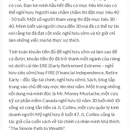
có con. Bạn bè mình hầu hết đều có mục tiêu khi nào có
thể nghỉ hưu. Người nào chầm chậm thì đặt mục tiêu 40
- 50 tuổi. Một số người tham vọng thì đặt mục tiêu 30 -
40. Mình biết vài người chưa đến 30 mà đã có thể tự tin
nói rằng họ đã đạt cột mốc nghỉ hưu sớm và từ giờ chỉ
làm những việc mà họ thực sự thích.
Tính toán khoản tiền đủ để nghỉ hưu sớm và làm sao để
có được khoản tiền đó đã trở thành một ngành của riêng
nó dưới cái tên ERE (Early Retirement Extreme – nghỉ
hưu siêu sớm) hay FIRE (Financial Independence, Retire
Early – độc lập tài chính, nghỉ hưu sớm). Sách, blog tập
trung vào chủ đề này mọc lên như nấm. Một trong những
nội dung mà mình đọc là Mr. Money Mustache, một cựu
kỹ sư phần mềm Canada nghỉ hưu từ năm 30 tuổi nhờ lối
sống vô cùng tằn tiện và JL Collins, một cựu quản lý kinh
doanh người Mỹ nghỉ hưu ở tuổi 47. JL Collins cũng là
tác giả của cuốn sách về tài chính cá nhân mình khá thích:
“The Simple Path to Wealth”.