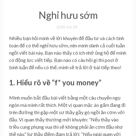
Nghỉ hưu sớm
2020, JUL 28
Nhiều bạn hỏi mình về lời khuyên để đầu tư và cách tính
toán để có thể nghỉ hưu sớm, nên mình dành cả cuối tuần
ngồi viết bài này. Bạn nào thấy có ích nhớ ủng hộ để mình
có động lực viết tiếp. Bạn nào có câu hỏi gì thì post ở
bình luận để nếu có thể, mình sẽ trả lời ở bài tiếp theo!
1. Hiểu rõ về “f* you money”
Mình muốn bắt đầu bài viết bằng một câu chuyện ngụ
ngôn mà mình rất thích. Một vị quan mặc áo gấm đang đi
trên đường thì gặp một sư thầy gầy gò ngồi ăn cơm với
đậu. Vị quan thấy thương mới khuyên: “Nếu thầy vào
triều cung phụng vua thì sẽ không phải ăn cơm đậu như
thế này.” Sư thầy điềm đạm trả lời: “Nếu ngài quen với