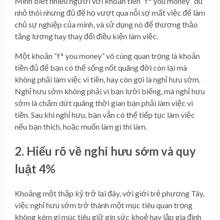
Mình biết nhiều người với khoản tiền “f* you money” dù
nhỏ thôi nhưng đủ để họ vượt qua nỗi sợ mất việc để làm
chủ sự nghiệp của mình, và sử dụng nó để thương thảo
tăng lương hay thay đổi điều kiện làm việc.
Một khoản “f* you money” vô cùng quan trọng là khoản
tiền đủ để bạn có thể sống nốt quãng đời còn lại mà
không phải làm việc vì tiền, hay còn gọi là nghỉ hưu sớm.
Nghỉ hưu sớm không phải vì bạn lười biếng, mà nghỉ hưu
sớm là chấm dứt quãng thời gian bạn phải làm việc vì
tiền. Sau khi nghỉ hưu, bạn vẫn có thể tiếp tục làm việc
nếu bạn thích, hoặc muốn làm gì thì làm.
2. Hiểu rõ về nghỉ hưu sớm và quy
luật 4%
Khoảng một thập kỷ trở lại đây, với giới trẻ phương Tây,
việc nghỉ hưu sớm trở thành một mục tiêu quan trọng
không kém gì mục tiêu giữ gìn sức khoẻ hay lập gia đình