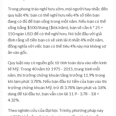
Trong phong trào nghỉ hưu sớm, mọi người hay nhắc đến
quy luật 4%: bạn có thể nghỉ hưu nếu 4% số tiền bạn
đang có đủ để bạn sống trong một năm. Nếu bạn có thể
sống bằng $500/tháng ($6k/năm), bạn sẽ cần 6 * 25 =
150 ngàn USD để có thể nghỉ hưu. Nó bắt đầu với giả
định rằng số tiền bạn có sẽ sinh lãi ít nhất 4% một năm,
đồng nghĩa với việc bạn có thể tiêu 4% này mà không sợ
ăn vào gốc.
Quy luật này có nguồn gốc từ tính toán dựa vào nền kinh
tế Mỹ. Trong 40 năm từ 1975 - 2015, trung bình mỗi
năm, thị trường chứng khoán tăng trưởng 11.9% trong
khi lạm phát 3.78%. Nếu bạn đầu tư tiền của bạn vào thị
trường chứng khoán Mỹ, trừ đi 3.78% lạm phát và 3.8%
dùng để tái đầu tư, bạn vẫn còn lãi 11.9 - 3.78 - 3.8 =
4.32%.
Theo nghiên cứu của đại học Trinity, phương pháp này