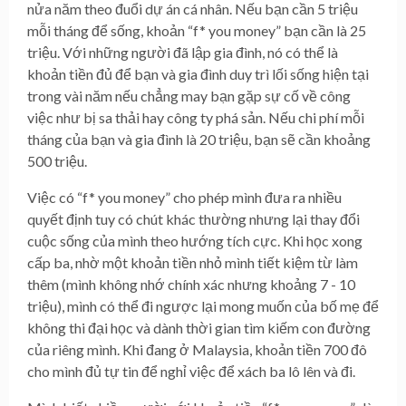
nửa năm theo đuổi dự án cá nhân. Nếu bạn cần 5 triệu
mỗi tháng để sống, khoản “f* you money” bạn cần là 25
triệu. Với những người đã lập gia đình, nó có thể là
khoản tiền đủ để bạn và gia đình duy trì lối sống hiện tại
trong vài năm nếu chẳng may bạn gặp sự cố về công
việc như bị sa thải hay công ty phá sản. Nếu chi phí mỗi
tháng của bạn và gia đình là 20 triệu, bạn sẽ cần khoảng
500 triệu.
Việc có “f* you money” cho phép mình đưa ra nhiều
quyết định tuy có chút khác thường nhưng lại thay đổi
cuộc sống của mình theo hướng tích cực. Khi học xong
cấp ba, nhờ một khoản tiền nhỏ mình tiết kiệm từ làm
thêm (mình không nhớ chính xác nhưng khoảng 7 - 10
triệu), mình có thể đi ngược lại mong muốn của bố mẹ để
không thi đại học và dành thời gian tìm kiếm con đường
của riêng mình. Khi đang ở Malaysia, khoản tiền 700 đô
cho mình đủ tự tin để nghỉ việc để xách ba lô lên và đi.