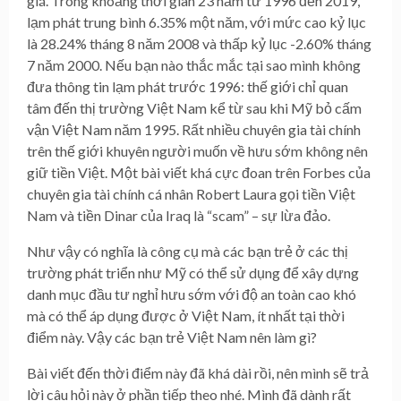
giá. Trong khoảng thời gian 23 năm từ 1996 đến 2019,
lạm phát trung bình 6.35% một năm, với mức cao kỷ lục
là 28.24% tháng 8 năm 2008 và thấp kỷ lục -2.60% tháng
7 năm 2000. Nếu bạn nào thắc mắc tại sao mình không
đưa thông tin lạm phát trước 1996: thế giới chỉ quan
tâm đến thị trường Việt Nam kể từ sau khi Mỹ bỏ cấm
vận Việt Nam năm 1995. Rất nhiều chuyên gia tài chính
trên thế giới khuyên người muốn về hưu sớm không nên
giữ tiền Việt. Một bài viết khá cực đoan trên Forbes của
chuyên gia tài chính cá nhân Robert Laura gọi tiền Việt
Nam và tiền Dinar của Iraq là “scam” – sự lừa đảo.
Như vậy có nghĩa là công cụ mà các bạn trẻ ở các thị
trường phát triển như Mỹ có thể sử dụng để xây dựng
danh mục đầu tư nghỉ hưu sớm với độ an toàn cao khó
mà có thể áp dụng được ở Việt Nam, ít nhất tại thời
điểm này. Vậy các bạn trẻ Việt Nam nên làm gì?
Bài viết đến thời điểm này đã khá dài rồi, nên mình sẽ trả
lời câu hỏi này ở phần tiếp theo nhé. Mình đã dành rất