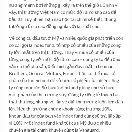
hưởng mạnh bởi những gì xảy ra trên thế giới. Chính vì
vậy, thị trường Việt Nam có mức độ rủi ro khá cao để
đầu tư. Tuy nhiên, bạn nào học tài chính sẽ biết: thông
thường, rủi ro cao đồng nghĩa với lãi suất cao.
Về công cụ đầu tư, ở Mỹ và nhiều quốc gia phát triển còn
có cái gọi là index fund: tổ hợp cổ phiếu của những công
ty lớn nhất trên thị trường. Thay vì mua cổ phiếu của
từng công ty với mức độ rủi ro cao – công ty to đến đâu
vẫn có thể phá sản, điển hình gần đây nhất là Lehman
Brothers, General Motors, Enron – bạn có thể mua cổ
phần của Index fund để sở hữu cổ phiếu của nhiều công
ty cùng mục lúc. Sở hữu index fund giống như sở hữu
một phần của thị trường vậy. Công ty riêng lẻ thành bại
thất thường, nhưng về lâu về dài, thị trường luôn lớn dần
lên. Nếu thị trường chứng khoán tăng trưởng 10%,
khoản đầu tư của bạn vào index fund cũng sẽ trả lãi xấp
xỉ 10%. Một index fund khá tốt của Mỹ được nhiều
chuyên gia tài chính khuyên dùng là Vanguard.