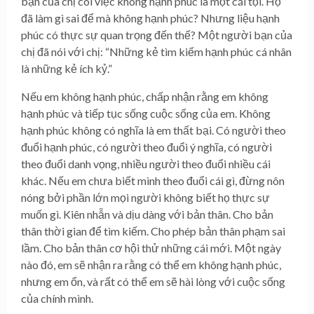
bạn của chị coi việc không hạnh phúc là một cái tội. Họ
đã làm gì sai để mà không hạnh phúc? Nhưng liệu hạnh
phúc có thực sự quan trọng đến thế? Một người bạn của
chị đã nói với chị: “Những kẻ tìm kiếm hạnh phúc cá nhân
là những kẻ ích kỷ.”
Nếu em không hạnh phúc, chấp nhận rằng em không
hạnh phúc và tiếp tục sống cuộc sống của em. Không
hạnh phúc không có nghĩa là em thất bại. Có người theo
đuổi hạnh phúc, có người theo đuổi ý nghĩa, có người
theo đuổi danh vọng, nhiều người theo đuổi nhiều cái
khác. Nếu em chưa biết mình theo đuổi cái gì, đừng nôn
nóng bởi phần lớn mọi người không biết họ thực sự
muốn gì. Kiên nhẫn và dịu dàng với bản thân. Cho bản
thân thời gian để tìm kiếm. Cho phép bản thân phạm sai
lầm. Cho bản thân cơ hội thử những cái mới. Một ngày
nào đó, em sẽ nhận ra rằng có thể em không hạnh phúc,
nhưng em ổn, và rất có thể em sẽ hài lòng với cuộc sống
của chính mình.