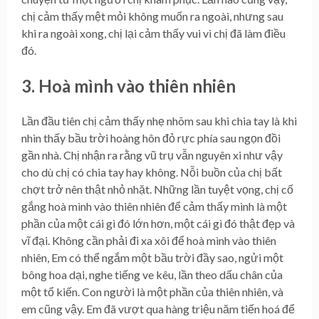
chị cảm thấy mệt mỏi không muốn ra ngoài, nhưng sau
khi ra ngoài xong, chị lại cảm thấy vui vì chị đã làm điều
đó.
3. Hoà mình vào thiên nhiên
Lần đầu tiên chị cảm thấy nhẹ nhõm sau khi chia tay là khi
nhìn thấy bầu trời hoàng hôn đỏ rực phía sau ngọn đồi
gần nhà. Chị nhận ra rằng vũ trụ vẫn nguyên xi như vậy
cho dù chị có chia tay hay không. Nỗi buồn của chị bất
chợt trở nên thật nhỏ nhặt. Những lần tuyệt vọng, chị cố
gắng hoà mình vào thiên nhiên để cảm thấy mình là một
phần của một cái gì đó lớn hơn, một cái gì đó thật đẹp và
vĩ đại. Không cần phải đi xa xôi để hoà mình vào thiên
nhiên, Em có thể ngắm một bầu trời đầy sao, ngửi một
bông hoa dại, nghe tiếng ve kêu, lần theo dấu chân của
một tổ kiến. Con người là một phần của thiên nhiên, và
em cũng vậy. Em đã vượt qua hàng triệu năm tiến hoá để