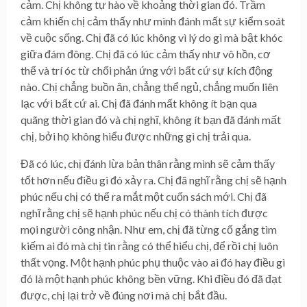
cảm. Chị không tự hào về khoảng thời gian đó. Trầm
cảm khiến chị cảm thấy như mình đánh mất sự kiểm soát
về cuộc sống. Chị đã có lúc không vì lý do gì mà bật khóc
giữa đám đông. Chị đã có lúc cảm thấy như vô hồn, cơ
thể và trí óc từ chối phản ứng với bất cứ sự kích động
nào. Chị chẳng buồn ăn, chẳng thể ngủ, chẳng muốn liên
lạc với bất cứ ai. Chị đã đánh mất không ít bạn qua
quãng thời gian đó và chị nghĩ, không ít bạn đã đánh mất
chị, bởi họ không hiểu được những gì chị trải qua.
Đã có lúc, chị đánh lừa bản thân rằng mình sẽ cảm thấy
tốt hơn nếu điều gì đó xảy ra. Chị đã nghĩ rằng chị sẽ hạnh
phúc nếu chị có thể ra mắt một cuốn sách mới. Chị đã
nghĩ rằng chị sẽ hạnh phúc nếu chị có thành tích được
mọi người công nhận. Như em, chị đã từng cố gắng tìm
kiếm ai đó mà chị tin rằng có thể hiểu chị, để rồi chị luôn
thất vọng. Một hạnh phúc phụ thuộc vào ai đó hay điều gì
đó là một hạnh phúc không bền vững. Khi điều đó đã đạt
được, chị lại trở về đúng nơi mà chị bắt đầu.