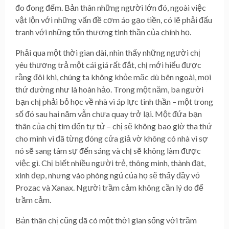
đo đong đếm. Bản thân những người lớn đó, ngoài việc
vật lộn với những vấn đề cơm áo gạo tiền, có lẽ phải đấu
tranh với những tổn thương tinh thần của chính họ.
Phải qua một thời gian dài, nhìn thấy những người chị
yêu thương trả một cái giá rất đắt, chị mới hiểu được
rằng đôi khi, chúng ta không khỏe mặc dù bên ngoài, mọi
thứ dường như là hoàn hảo. Trong một năm, ba người
bạn chị phải bỏ học về nhà vì áp lực tinh thần – một trong
số đó sau hai năm vẫn chưa quay trở lại. Một đứa bạn
thân của chị tìm đến tự tử – chị sẽ không bao giờ tha thứ
cho mình vì đã từng đóng cửa giả vờ không có nhà vì sợ
nó sẽ sang tâm sự đến sáng và chị sẽ không làm được
việc gì. Chị biết nhiều người trẻ, thông minh, thành đạt,
xinh đẹp, nhưng vào phòng ngủ của họ sẽ thấy đầy vỏ
Prozac và Xanax. Người trầm cảm không cần lý do để
trầm cảm.
Bản thân chị cũng đã có một thời gian sống với trầm