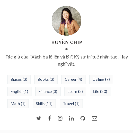
HUYỀN CHIP
Tác giả của "Xách ba lô lên và Đi". Kỹ sư trí tuệ nhân tạo. Hay
nghĩ vặt.
Biases
(3)
Books
(3)
Career
(4)
Dating
(7)
English
(1)
Finance
(3)
Learn
(3)
Life
(20)
Math
(1)
Skills
(11)
Travel
(1)