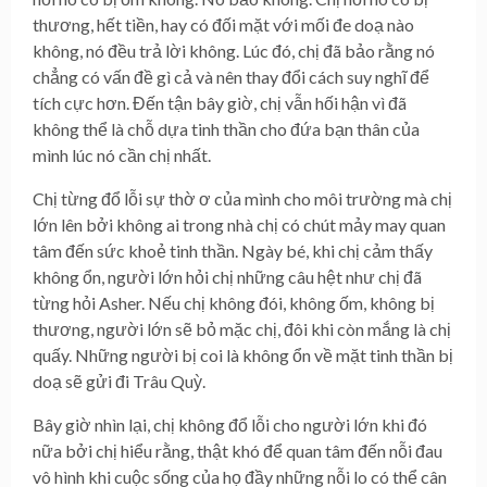
thương, hết tiền, hay có đối mặt với mối đe doạ nào
không, nó đều trả lời không. Lúc đó, chị đã bảo rằng nó
chẳng có vấn đề gì cả và nên thay đổi cách suy nghĩ để
tích cực hơn. Đến tận bây giờ, chị vẫn hối hận vì đã
không thể là chỗ dựa tinh thần cho đứa bạn thân của
mình lúc nó cần chị nhất.
Chị từng đổ lỗi sự thờ ơ của mình cho môi trường mà chị
lớn lên bởi không ai trong nhà chị có chút mảy may quan
tâm đến sức khoẻ tinh thần. Ngày bé, khi chị cảm thấy
không ổn, người lớn hỏi chị những câu hệt như chị đã
từng hỏi Asher. Nếu chị không đói, không ốm, không bị
thương, người lớn sẽ bỏ mặc chị, đôi khi còn mắng là chị
quấy. Những người bị coi là không ổn về mặt tinh thần bị
doạ sẽ gửi đi Trâu Quỳ.
Bây giờ nhìn lại, chị không đổ lỗi cho người lớn khi đó
nữa bởi chị hiểu rằng, thật khó để quan tâm đến nỗi đau
vô hình khi cuộc sống của họ đầy những nỗi lo có thể cân