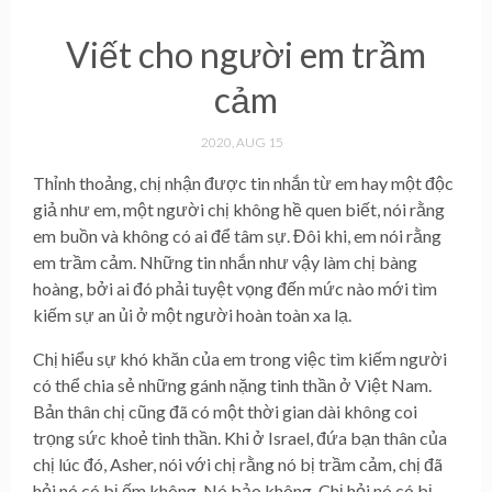
Viết cho người em trầm
cảm
2020, AUG 15
Thỉnh thoảng, chị nhận được tin nhắn từ em hay một độc
giả như em, một người chị không hề quen biết, nói rằng
em buồn và không có ai để tâm sự. Đôi khi, em nói rằng
em trầm cảm. Những tin nhắn như vậy làm chị bàng
hoàng, bởi ai đó phải tuyệt vọng đến mức nào mới tìm
kiếm sự an ủi ở một người hoàn toàn xa lạ.
Chị hiểu sự khó khăn của em trong việc tìm kiếm người
có thể chia sẻ những gánh nặng tinh thần ở Việt Nam.
Bản thân chị cũng đã có một thời gian dài không coi
trọng sức khoẻ tinh thần. Khi ở Israel, đứa bạn thân của
chị lúc đó, Asher, nói với chị rằng nó bị trầm cảm, chị đã
hỏi nó có bị ốm không. Nó bảo không. Chị hỏi nó có bị