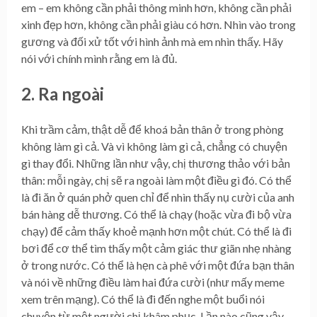
em – em không cần phải thông minh hơn, không cần phải
xinh đẹp hơn, không cần phải giàu có hơn. Nhìn vào trong
gương và đối xử tốt với hình ảnh mà em nhìn thấy. Hãy
nói với chính mình rằng em là đủ.
2. Ra ngoài
Khi trầm cảm, thật dễ để khoá bản thân ở trong phòng
không làm gì cả. Và vì không làm gì cả, chẳng có chuyện
gì thay đổi. Những lần như vậy, chị thương thảo với bản
thân: mỗi ngày, chị sẽ ra ngoài làm một điều gì đó. Có thể
là đi ăn ở quán phở quen chỉ để nhìn thấy nụ cười của anh
bán hàng dễ thương. Có thể là chạy (hoặc vừa đi bộ vừa
chạy) để cảm thấy khoẻ mạnh hơn một chút. Có thể là đi
bơi để cơ thể tìm thấy một cảm giác thư giãn nhẹ nhàng
ở trong nước. Có thể là hẹn cà phê với một đứa bạn thân
và nói về những điều làm hai đứa cười (như mấy meme
xem trên mạng). Có thể là đi đến nghe một buổi nói
chuyện từ một người chị khâm phục. Lần nào cũng vậy,