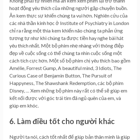
Không phải tự nhiên mà ăn kem xem phim lại trở thành
hoạt động yêu thích của những người gặp chuyện buồn.
Ăn kem thực sự khiến chúng ta vui hơn. Nghiên cứu của
các nhà thần kinh học ở Institute of Psychiatry in London
chỉ ra rằng một thìa kem khiến não chúng ta phản ứng
tương tự như khi chúng ta được tiền hay nghe bài hát
yêu thích nhất. Một bộ phim nhẹ nhàng với thông điệp
đẹp về cuộc sống có thể chúng ta nhìn cuộc sống một
cách tích cực hơn. Một số bộ phim chị yêu thích bao gồm
Amélie, Forrest Gump, A beautiful mind, 3 Idiots, The
Curious Case of Benjamin Button, The Pursuit of
Happyness, The Shawshank Redemption, các bộ phim
Disney, … Xem những bộ phim này rất có thể sẽ giúp em
kết nối được với góc trái tim đã ngủ quên của em, và
giúp em khóc.
6. Làm điều tốt cho người khác
Người ta nói, cách tốt nhất để giúp bản thân mình là giúp