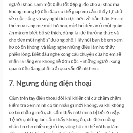
người khác. Làm một điều tốt đẹp gì đó cho ai khác mà
không mong họ đền đáp có thể giúp em cảm thấy tự chủ
về cuộc sống và suy nghĩ tích cực hơn về bản thân. Em có
thể mua tặng mẹ một bó hoa, mời bố đến ăn ở một quán
ăn mà em biết bố sẽ thích, dừng lại để thưởng thức và
cho tiền một nghệ sĩ đường phố. Hãy hỏi bạn bè em xem
họ có ổn không, và lắng nghe những điều làm họ thấy
phiền lòng. Biết đâu nghe xong câu chuyện của họ em sẽ
nhận ra rằng em không hề đơn độc – những người xung
quanh đều đang phải trải qua vấn đề như em.
7. Ngưng dùng điện thoại
Cầm trên tay điện thoại đôi khi khiến chị cứ chăm chăm
kiểm tra xem mình có tin nhắn gì mới không, và khi không
có tin nhắn gì mới, chị cảm thấy như mình bị bỏ rơi vậy.
Tệ hơn, những lúc cảm thấy không ổn, chị điên cuồng
nhắn tin cho nhiều người hy vọng họ có thể nói hay làm