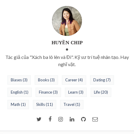
HUYỀN CHIP
Tác giả của "Xách ba lô lên và Đi". Kỹ sư trí tuệ nhân tạo. Hay
nghĩ vặt.
Biases
(3)
Books
(3)
Career
(4)
Dating
(7)
English
(1)
Finance
(3)
Learn
(3)
Life
(20)
Math
(1)
Skills
(11)
Travel
(1)